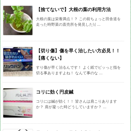
【捨てないで】大根の葉の利用方法
大根の葉は栄養満点！？ この前ちょっと田舎道を
走った時野菜の直売所を発見した\( ...
【切り傷】傷を早く治したい方必見！！
【痛くない】
すり傷が早く治るんです！ よく紙でピッっと指を
切る事ありますよね！ なんて事のな ...
コリに効く円皮鍼
コリには鍼が効く！！ 皆さんは肩こりあります
か？ 肩が凝った時どうしていますか？ ...