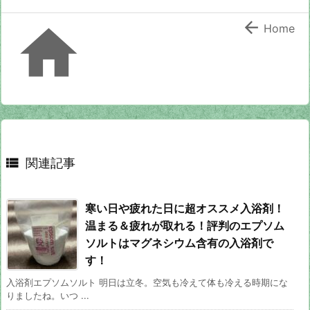


Home

関連記事
寒い日や疲れた日に超オススメ入浴剤！
温まる＆疲れが取れる！評判のエプソム
ソルトはマグネシウム含有の入浴剤で
す！
入浴剤エプソムソルト 明日は立冬。空気も冷えて体も冷える時期にな
りましたね。いつ ...