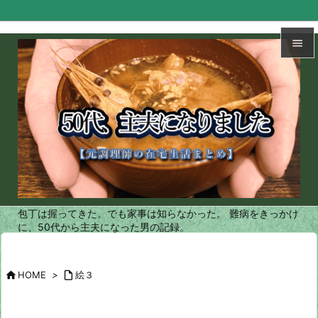


メニュ

サイド

前へ

次へ
包丁は握ってきた。でも家事は知らなかった。 難病をきっかけ

に、50代から主夫になった男の記録。
検索

HOME
>

絵３