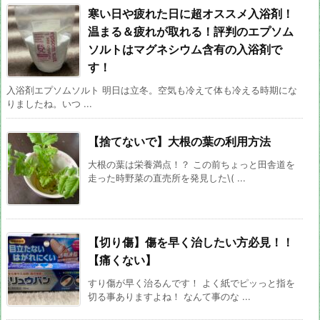
寒い日や疲れた日に超オススメ入浴剤！
温まる＆疲れが取れる！評判のエプソム
ソルトはマグネシウム含有の入浴剤で
す！
入浴剤エプソムソルト 明日は立冬。空気も冷えて体も冷える時期にな
りましたね。いつ ...
【捨てないで】大根の葉の利用方法
大根の葉は栄養満点！？ この前ちょっと田舎道を
走った時野菜の直売所を発見した\( ...
【切り傷】傷を早く治したい方必見！！
【痛くない】
すり傷が早く治るんです！ よく紙でピッっと指を
切る事ありますよね！ なんて事のな ...