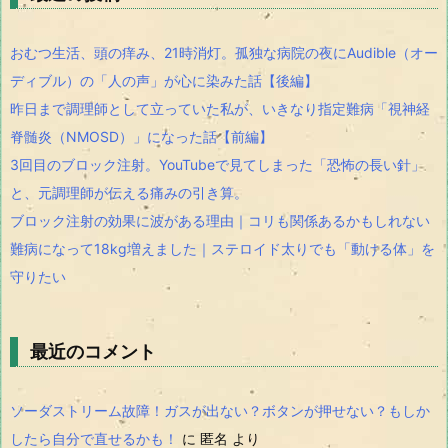
おむつ生活、頭の痒み、21時消灯。孤独な病院の夜にAudible（オー
ディブル）の「人の声」が心に染みた話【後編】
昨日まで調理師として立っていた私が、いきなり指定難病「視神経
脊髄炎（NMOSD）」になった話【前編】
3回目のブロック注射。YouTubeで見てしまった「恐怖の長い針」
と、元調理師が伝える痛みの引き算。
ブロック注射の効果に波がある理由｜コリも関係あるかもしれない
難病になって18kg増えました｜ステロイド太りでも「動ける体」を
守りたい
最近のコメント
ソーダストリーム故障！ガスが出ない？ボタンが押せない？もしか
したら自分で直せるかも！
に
匿名
より