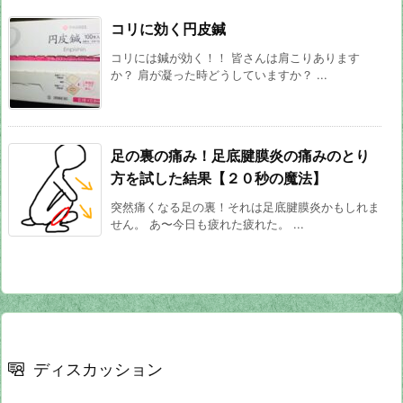
コリに効く円皮鍼
コリには鍼が効く！！ 皆さんは肩こりあります
か？ 肩が凝った時どうしていますか？ ...
足の裏の痛み！足底腱膜炎の痛みのとり
方を試した結果【２０秒の魔法】
突然痛くなる足の裏！それは足底腱膜炎かもしれま
せん。 あ〜今日も疲れた疲れた。 ...
ディスカッション