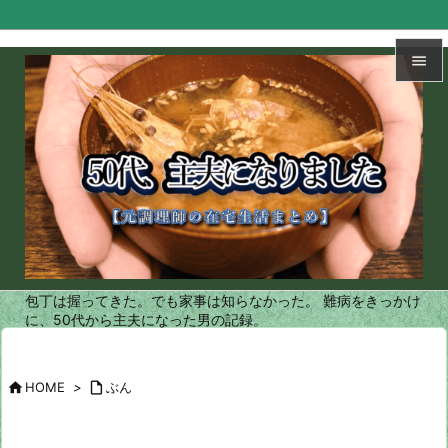


メニュ

サイド

前へ

次へ
包丁は握ってきた。でも家事は知らなかった。 難病をきっかけ

に、50代から主夫になった男の記録。
検索

HOME
>

ぶん