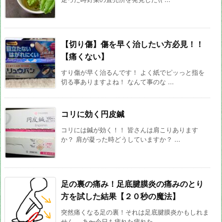
【切り傷】傷を早く治したい方必見！！
【痛くない】
すり傷が早く治るんです！ よく紙でピッっと指を
切る事ありますよね！ なんて事のな ...
コリに効く円皮鍼
コリには鍼が効く！！ 皆さんは肩こりあります
か？ 肩が凝った時どうしていますか？ ...
足の裏の痛み！足底腱膜炎の痛みのとり
方を試した結果【２０秒の魔法】
突然痛くなる足の裏！それは足底腱膜炎かもしれま
せん。 あ〜今日も疲れた疲れた。 ...