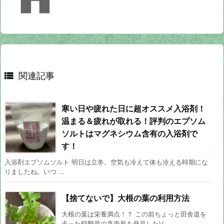

関連記事
寒い日や疲れた日に超オススメ入浴剤！
温まる＆疲れが取れる！評判のエプソム
ソルトはマグネシウム含有の入浴剤で
す！
入浴剤エプソムソルト 明日は立冬。空気も冷えて体も冷える時期にな
りましたね。いつ ...
【捨てないで】大根の葉の利用方法
大根の葉は栄養満点！？ この前ちょっと田舎道を
走った時野菜の直売所を発見した\( ...