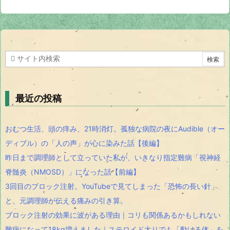
最近の投稿
おむつ生活、頭の痒み、21時消灯。孤独な病院の夜にAudible（オー
ディブル）の「人の声」が心に染みた話【後編】
昨日まで調理師として立っていた私が、いきなり指定難病「視神経
脊髄炎（NMOSD）」になった話【前編】
3回目のブロック注射。YouTubeで見てしまった「恐怖の長い針」
と、元調理師が伝える痛みの引き算。
ブロック注射の効果に波がある理由｜コリも関係あるかもしれない
難病になって18kg増えました｜ステロイド太りでも「動ける体」を