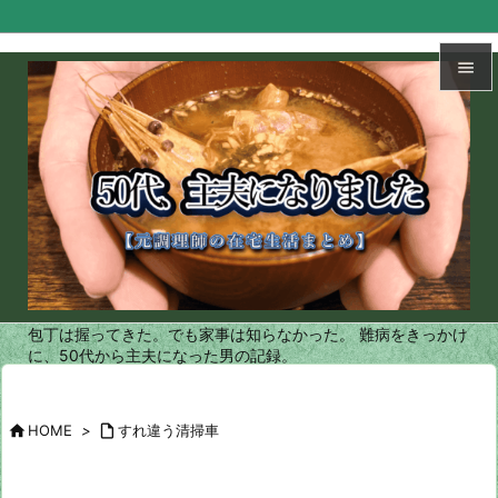


メニュ

サイド

前へ

次へ
包丁は握ってきた。でも家事は知らなかった。 難病をきっかけ

に、50代から主夫になった男の記録。
検索

HOME
>

すれ違う清掃車