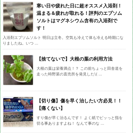
寒い日や疲れた日に超オススメ入浴剤！
温まる＆疲れが取れる！評判のエプソム
ソルトはマグネシウム含有の入浴剤で
す！
入浴剤エプソムソルト 明日は立冬。空気も冷えて体も冷える時期にな
りましたね。いつ ...
【捨てないで】大根の葉の利用方法
大根の葉は栄養満点！？ この前ちょっと田舎道を
走った時野菜の直売所を発見した\( ...
【切り傷】傷を早く治したい方必見！！
【痛くない】
すり傷が早く治るんです！ よく紙でピッっと指を
切る事ありますよね！ なんて事のな ...