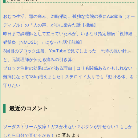
おむつ生活、頭の痒み、21時消灯。孤独な病院の夜にAudible（オー
ディブル）の「人の声」が心に染みた話【後編】
昨日まで調理師として立っていた私が、いきなり指定難病「視神経
脊髄炎（NMOSD）」になった話【前編】
3回目のブロック注射。YouTubeで見てしまった「恐怖の長い針」
と、元調理師が伝える痛みの引き算。
ブロック注射の効果に波がある理由｜コリも関係あるかもしれない
難病になって18kg増えました｜ステロイド太りでも「動ける体」を
守りたい
最近のコメント
ソーダストリーム故障！ガスが出ない？ボタンが押せない？もしか
したら自分で直せるかも！
に
匿名
より