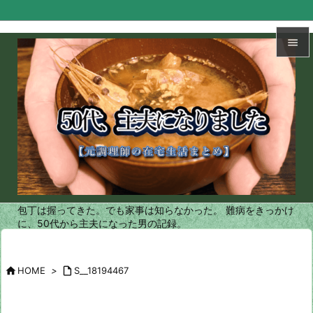


メニュ

サイド

前へ

次へ
包丁は握ってきた。でも家事は知らなかった。 難病をきっかけ

に、50代から主夫になった男の記録。
検索

HOME
>

S__18194467