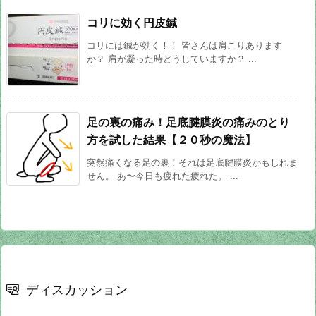
コリに効く円皮鍼
コリには鍼が効く！！ 皆さんは肩こりあります
か？ 肩が凝った時どうしていますか？ ...
足の裏の痛み！足底腱膜炎の痛みのとり
方を試した結果【２０秒の魔法】
突然痛くなる足の裏！それは足底腱膜炎かもしれま
せん。 あ〜今日も疲れた疲れた。 ...
ディスカッション