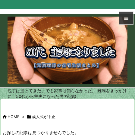


メニュ

サイド

前へ

次へ
包丁は握ってきた。でも家事は知らなかった。 難病をきっかけ

に、50代から主夫になった男の記録。
検索

HOME
>

成人式が中止
お探しの記事は見つかりませんでした。