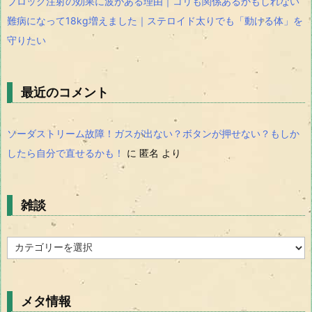
ブロック注射の効果に波がある理由｜コリも関係あるかもしれない
難病になって18kg増えました｜ステロイド太りでも「動ける体」を
守りたい
最近のコメント
ソーダストリーム故障！ガスが出ない？ボタンが押せない？もしか
したら自分で直せるかも！
に
匿名
より
雑談
雑
談
メタ情報