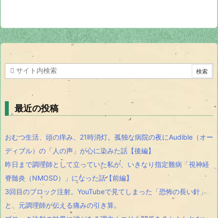
最近の投稿
おむつ生活、頭の痒み、21時消灯。孤独な病院の夜にAudible（オー
ディブル）の「人の声」が心に染みた話【後編】
昨日まで調理師として立っていた私が、いきなり指定難病「視神経
脊髄炎（NMOSD）」になった話【前編】
3回目のブロック注射。YouTubeで見てしまった「恐怖の長い針」
と、元調理師が伝える痛みの引き算。