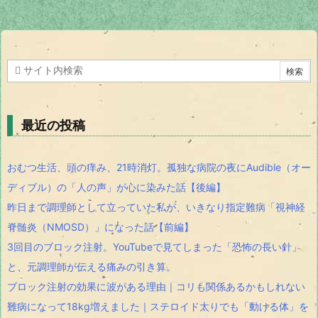
最近の投稿
おむつ生活、頭の痒み、21時消灯。孤独な病院の夜にAudible（オー
ディブル）の「人の声」が心に染みた話【後編】
昨日まで調理師として立っていた私が、いきなり指定難病「視神経
脊髄炎（NMOSD）」になった話【前編】
3回目のブロック注射。YouTubeで見てしまった「恐怖の長い針」
と、元調理師が伝える痛みの引き算。
ブロック注射の効果に波がある理由｜コリも関係あるかもしれない
難病になって18kg増えました｜ステロイド太りでも「動ける体」を