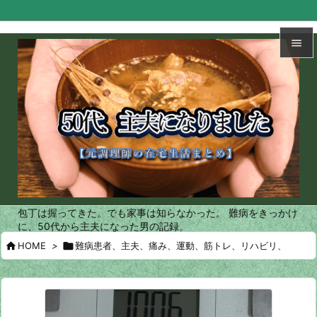


メニュ

サイド

前へ

次へ
包丁は握ってきた。でも家事は知らなかった。 難病をきっかけ

に、50代から主夫になった男の記録。
検索

HOME
>

難病患者、主夫、痛み、運動、筋トレ、リハビリ、