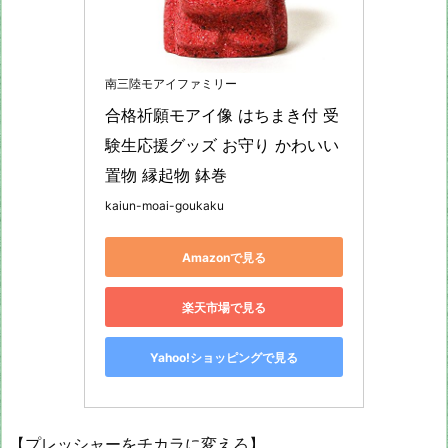
南三陸モアイファミリー
合格祈願モアイ像 はちまき付 受
験生応援グッズ お守り かわいい
置物 縁起物 鉢巻
kaiun-moai-goukaku
Amazonで見る
楽天市場で見る
Yahoo!ショッピングで見る
【プレッシャーをチカラに変えろ】