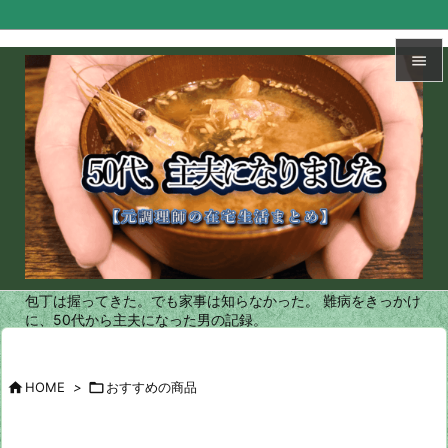


メニュ

サイド

前へ

次へ
包丁は握ってきた。でも家事は知らなかった。 難病をきっかけ

に、50代から主夫になった男の記録。
検索

HOME
>

おすすめの商品