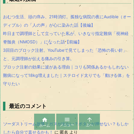
おむつ生活、頭の痒み、21時消灯。孤独な病院の夜にAudible（オー
ディブル）の「人の声」が心に染みた話【後編】
昨日まで調理師として立っていた私が、いきなり指定難病「視神経
脊髄炎（NMOSD）」になった話【前編】
3回目のブロック注射。YouTubeで見てしまった「恐怖の長い針」
と、元調理師が伝える痛みの引き算。
ブロック注射の効果に波がある理由｜コリも関係あるかもしれない
難病になって18kg増えました｜ステロイド太りでも「動ける体」を
守りたい
最近のコメント



ソーダストリーム故障！ガスが出ない？ボタンが押せない？もしか
メニュー
上へ
ホーム
したら自分で直せるかも！
に
匿名
より