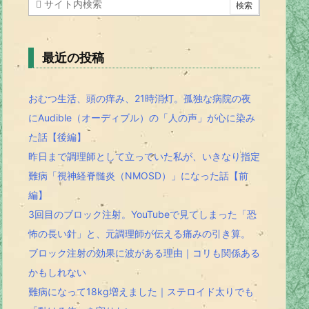
最近の投稿
おむつ生活、頭の痒み、21時消灯。孤独な病院の夜
にAudible（オーディブル）の「人の声」が心に染み
た話【後編】
昨日まで調理師として立っていた私が、いきなり指定
難病「視神経脊髄炎（NMOSD）」になった話【前
編】
3回目のブロック注射。YouTubeで見てしまった「恐
怖の長い針」と、元調理師が伝える痛みの引き算。
ブロック注射の効果に波がある理由｜コリも関係ある
かもしれない
難病になって18kg増えました｜ステロイド太りでも