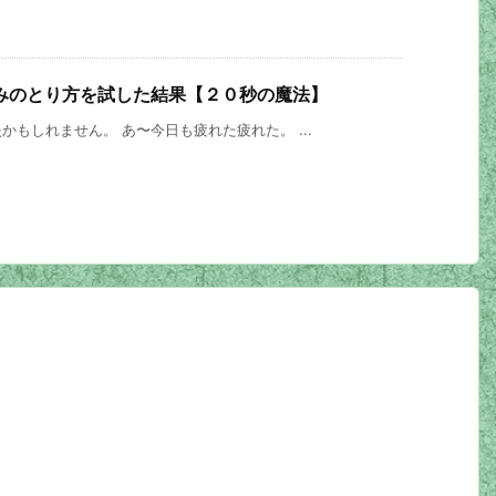
みのとり方を試した結果【２０秒の魔法】
もしれません。 あ〜今日も疲れた疲れた。 ...