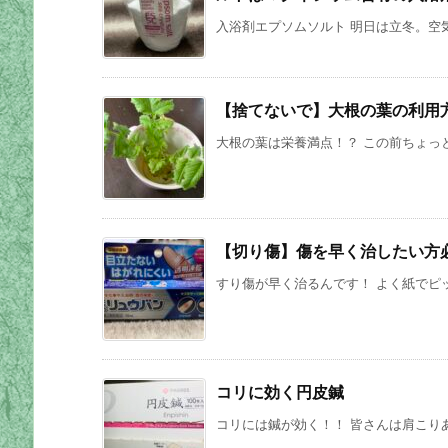
入浴剤エプソムソルト 明日は立冬。空気
【捨てないで】大根の葉の利用
大根の葉は栄養満点！？ この前ちょっと
【切り傷】傷を早く治したい方
すり傷が早く治るんです！ よく紙でピッ
コリに効く円皮鍼
コリには鍼が効く！！ 皆さんは肩こりあ