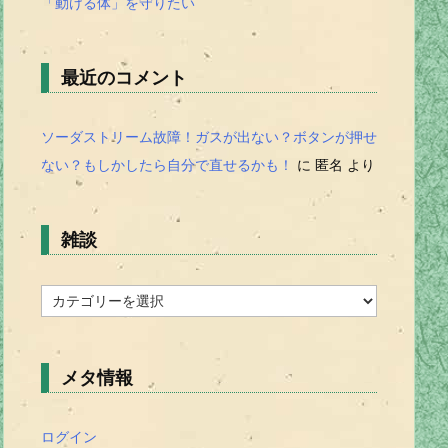
「動ける体」を守りたい
最近のコメント
ソーダストリーム故障！ガスが出ない？ボタンが押せ
ない？もしかしたら自分で直せるかも！
に
匿名
より
雑談
雑
談
メタ情報
ログイン