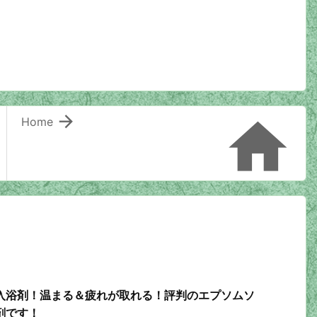


Home
入浴剤！温まる＆疲れが取れる！評判のエプソムソ
剤です！