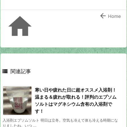


Home

関連記事
寒い日や疲れた日に超オススメ入浴剤！
温まる＆疲れが取れる！評判のエプソム
ソルトはマグネシウム含有の入浴剤で
す！
入浴剤エプソムソルト 明日は立冬。空気も冷えて体も冷える時期にな
りましたね。いつ ...