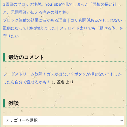
3回目のブロック注射。YouTubeで見てしまった「恐怖の長い針」
と、元調理師が伝える痛みの引き算。
ブロック注射の効果に波がある理由｜コリも関係あるかもしれない
難病になって18kg増えました｜ステロイド太りでも「動ける体」を
守りたい
最近のコメント
ソーダストリーム故障！ガスが出ない？ボタンが押せない？もしか
したら自分で直せるかも！
に
匿名
より
雑談
雑
談