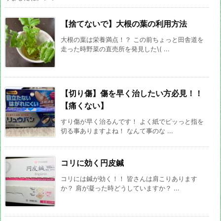
【捨てないで】大根の葉の利用方法
大根の葉は栄養満点！？ この前ちょっと田舎道を
走った時野菜の直売所を発見した\( ...
【切り傷】傷を早く治したい方必見！！
【痛くない】
すり傷が早く治るんです！ よく紙でピッっと指を
切る事ありますよね！ なんて事のな ...
コリに効く円皮鍼
コリには鍼が効く！！ 皆さんは肩こりあります
か？ 肩が凝った時どうしていますか？ ...