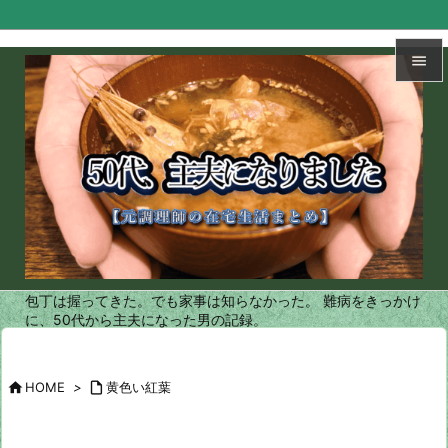


メニュ

サイド

前へ

次へ
包丁は握ってきた。でも家事は知らなかった。 難病をきっかけ

に、50代から主夫になった男の記録。
検索

HOME
>

黄色い紅葉