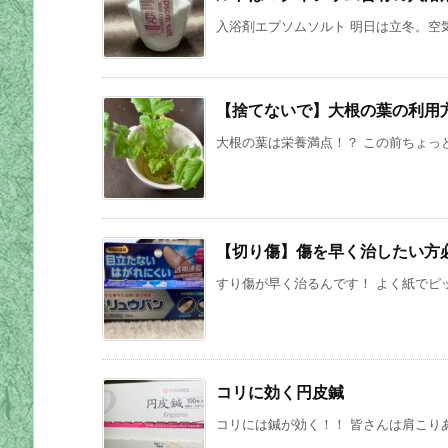
入浴剤エプソムソルト 明日は立冬。空気
【捨てないで】大根の葉の利用
大根の葉は栄養満点！？ この前ちょっと
【切り傷】傷を早く治したい方
すり傷が早く治るんです！ よく紙でピッ
コリに効く円皮鍼
コリには鍼が効く！！ 皆さんは肩こりあ