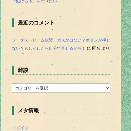
「動ける体」を守りたい
最近のコメント
ソーダストリーム故障！ガスが出ない？ボタンが押せ
ない？もしかしたら自分で直せるかも！
に
匿名
より
雑談
雑
談
メタ情報
ログイン