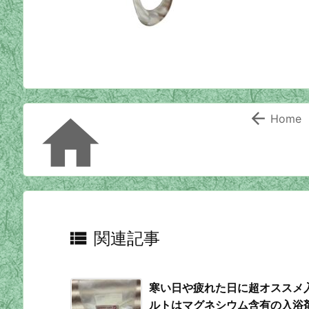


Home

関連記事
寒い日や疲れた日に超オススメ
ルトはマグネシウム含有の入浴