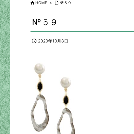

HOME
>

№５９
№５９

2020年10月8日