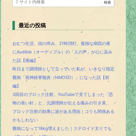
最近の投稿
おむつ生活、頭の痒み、21時消灯。孤独な病院の夜
にAudible（オーディブル）の「人の声」が心に染み
た話【後編】
昨日まで調理師として立っていた私が、いきなり指定
難病「視神経脊髄炎（NMOSD）」になった話【前
編】
3回目のブロック注射。YouTubeで見てしまった「恐
怖の長い針」と、元調理師が伝える痛みの引き算。
ブロック注射の効果に波がある理由｜コリも関係ある
かもしれない
難病になって18kg増えました｜ステロイド太りでも