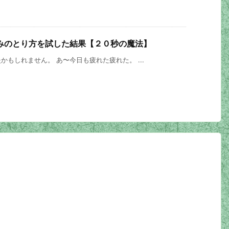
みのとり方を試した結果【２０秒の魔法】
もしれません。 あ〜今日も疲れた疲れた。 ...