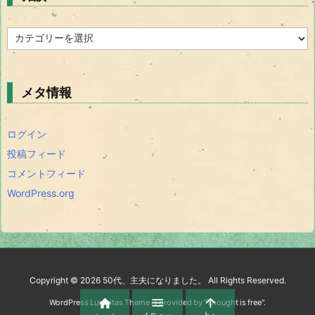
雑
談
メタ情報
ログイン
投稿フィード
コメントフィード
WordPress.org
Copyright ©
2026
50代、主夫になりました。
All Rights Reserved.



WordPress Luxeritas Theme is provided by "
Thought is free
".
メニュー
上へ