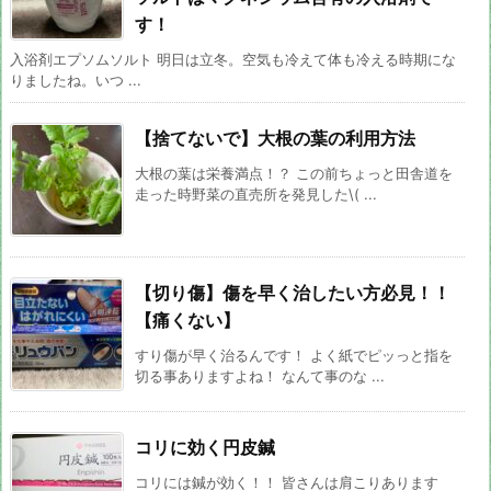
す！
入浴剤エプソムソルト 明日は立冬。空気も冷えて体も冷える時期にな
りましたね。いつ ...
【捨てないで】大根の葉の利用方法
大根の葉は栄養満点！？ この前ちょっと田舎道を
走った時野菜の直売所を発見した\( ...
【切り傷】傷を早く治したい方必見！！
【痛くない】
すり傷が早く治るんです！ よく紙でピッっと指を
切る事ありますよね！ なんて事のな ...
コリに効く円皮鍼
コリには鍼が効く！！ 皆さんは肩こりあります