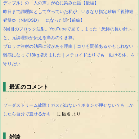
ディブル）の「人の声」が心に染みた話【後編】
昨日まで調理師として立っていた私が、いきなり指定難病「視神経
脊髄炎（NMOSD）」になった話【前編】
3回目のブロック注射。YouTubeで見てしまった「恐怖の長い針」
と、元調理師が伝える痛みの引き算。
ブロック注射の効果に波がある理由｜コリも関係あるかもしれない
難病になって18kg増えました｜ステロイド太りでも「動ける体」を
守りたい
最近のコメント
ソーダストリーム故障！ガスが出ない？ボタンが押せない？もしか
したら自分で直せるかも！
に
匿名
より
雑談