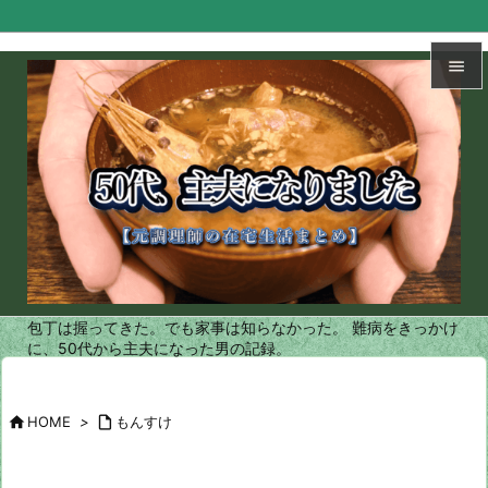


メニュ

サイド

前へ

次へ
包丁は握ってきた。でも家事は知らなかった。 難病をきっかけ

に、50代から主夫になった男の記録。
検索

HOME
>

もんすけ