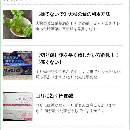
【捨てないで】大根の葉の利用方法
大根の葉は栄養満点！？ この前ちょっと田舎道を
走った時野菜の直売所を発見した\( ...
【切り傷】傷を早く治したい方必見！！
【痛くない】
すり傷が早く治るんです！ よく紙でピッっと指を
切る事ありますよね！ なんて事のな ...
コリに効く円皮鍼
コリには鍼が効く！！ 皆さんは肩こりあります
か？ 肩が凝った時どうしていますか？ ...