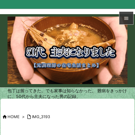


メニュ

サイド

前へ

次へ
包丁は握ってきた。でも家事は知らなかった。 難病をきっかけ

に、50代から主夫になった男の記録。
検索

HOME
>

IMG_3193