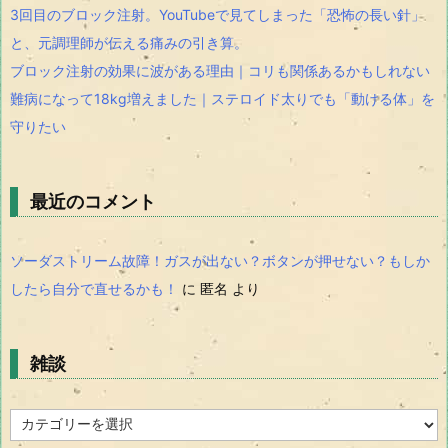
3回目のブロック注射。YouTubeで見てしまった「恐怖の長い針」
と、元調理師が伝える痛みの引き算。
ブロック注射の効果に波がある理由｜コリも関係あるかもしれない
難病になって18kg増えました｜ステロイド太りでも「動ける体」を
守りたい
最近のコメント
ソーダストリーム故障！ガスが出ない？ボタンが押せない？もしか
したら自分で直せるかも！
に
匿名
より
雑談
雑
談