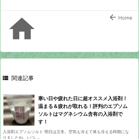


Home

関連記事
寒い日や疲れた日に超オススメ入浴剤！
温まる＆疲れが取れる！評判のエプソム
ソルトはマグネシウム含有の入浴剤で
す！
入浴剤エプソムソルト 明日は立冬。空気も冷えて体も冷える時期にな
りましたね。いつ ...