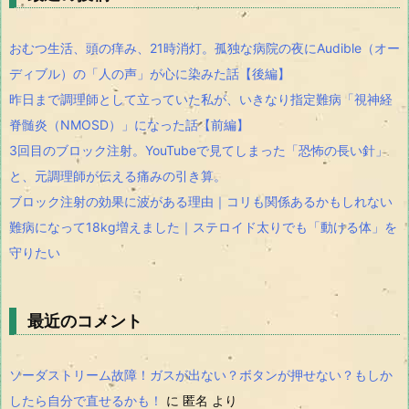
おむつ生活、頭の痒み、21時消灯。孤独な病院の夜にAudible（オー
ディブル）の「人の声」が心に染みた話【後編】
昨日まで調理師として立っていた私が、いきなり指定難病「視神経
脊髄炎（NMOSD）」になった話【前編】
3回目のブロック注射。YouTubeで見てしまった「恐怖の長い針」
と、元調理師が伝える痛みの引き算。
ブロック注射の効果に波がある理由｜コリも関係あるかもしれない
難病になって18kg増えました｜ステロイド太りでも「動ける体」を
守りたい
最近のコメント
ソーダストリーム故障！ガスが出ない？ボタンが押せない？もしか
したら自分で直せるかも！
に
匿名
より