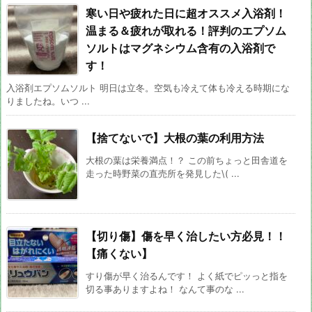
寒い日や疲れた日に超オススメ入浴剤！
温まる＆疲れが取れる！評判のエプソム
ソルトはマグネシウム含有の入浴剤で
す！
入浴剤エプソムソルト 明日は立冬。空気も冷えて体も冷える時期にな
りましたね。いつ ...
【捨てないで】大根の葉の利用方法
大根の葉は栄養満点！？ この前ちょっと田舎道を
走った時野菜の直売所を発見した\( ...
【切り傷】傷を早く治したい方必見！！
【痛くない】
すり傷が早く治るんです！ よく紙でピッっと指を
切る事ありますよね！ なんて事のな ...