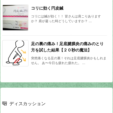
コリに効く円皮鍼
コリには鍼が効く！！ 皆さんは肩こりあります
か？ 肩が凝った時どうしていますか？ ...
足の裏の痛み！足底腱膜炎の痛みのとり
方を試した結果【２０秒の魔法】
突然痛くなる足の裏！それは足底腱膜炎かもしれま
せん。 あ〜今日も疲れた疲れた。 ...
ディスカッション