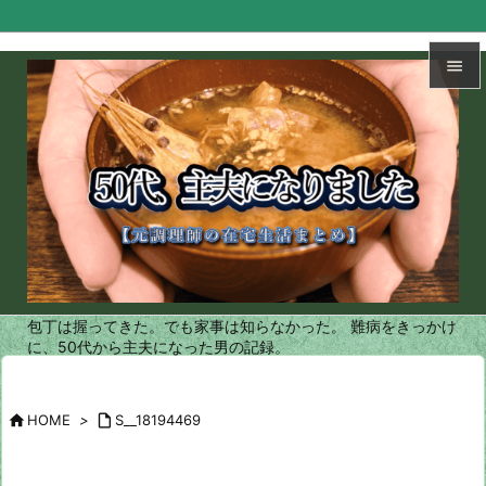


メニュ

サイド

前へ

次へ
包丁は握ってきた。でも家事は知らなかった。 難病をきっかけ

に、50代から主夫になった男の記録。
検索

HOME
>

S__18194469