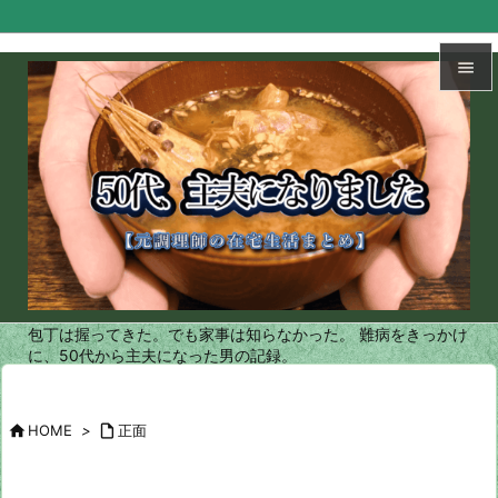


メニュ

サイド

前へ

次へ
包丁は握ってきた。でも家事は知らなかった。 難病をきっかけ

に、50代から主夫になった男の記録。
検索

HOME
>

正面