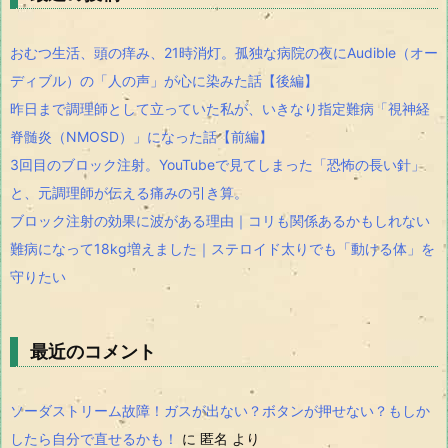
おむつ生活、頭の痒み、21時消灯。孤独な病院の夜にAudible（オー
ディブル）の「人の声」が心に染みた話【後編】
昨日まで調理師として立っていた私が、いきなり指定難病「視神経
脊髄炎（NMOSD）」になった話【前編】
3回目のブロック注射。YouTubeで見てしまった「恐怖の長い針」
と、元調理師が伝える痛みの引き算。
ブロック注射の効果に波がある理由｜コリも関係あるかもしれない
難病になって18kg増えました｜ステロイド太りでも「動ける体」を
守りたい
最近のコメント
ソーダストリーム故障！ガスが出ない？ボタンが押せない？もしか
したら自分で直せるかも！
に
匿名
より