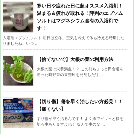
寒い日や疲れた日に超オススメ入浴剤！
温まる＆疲れが取れる！評判のエプソム
ソルトはマグネシウム含有の入浴剤で
す！
入浴剤エプソムソルト 明日は立冬。空気も冷えて体も冷える時期にな
りましたね。いつ ...
【捨てないで】大根の葉の利用方法
大根の葉は栄養満点！？ この前ちょっと田舎道を
走った時野菜の直売所を発見した\( ...
【切り傷】傷を早く治したい方必見！！
【痛くない】
すり傷が早く治るんです！ よく紙でピッっと指を
切る事ありますよね！ なんて事のな ...