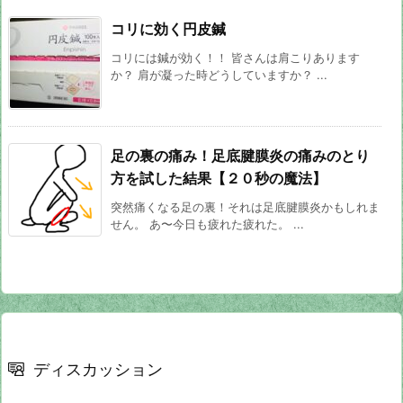
コリに効く円皮鍼
コリには鍼が効く！！ 皆さんは肩こりあります
か？ 肩が凝った時どうしていますか？ ...
足の裏の痛み！足底腱膜炎の痛みのとり
方を試した結果【２０秒の魔法】
突然痛くなる足の裏！それは足底腱膜炎かもしれま
せん。 あ〜今日も疲れた疲れた。 ...
ディスカッション