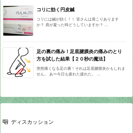
コリに効く円皮鍼
コリには鍼が効く！！ 皆さんは肩こりあります
か？ 肩が凝った時どうしていますか？ ...
足の裏の痛み！足底腱膜炎の痛みのとり
方を試した結果【２０秒の魔法】
突然痛くなる足の裏！それは足底腱膜炎かもしれま
せん。 あ〜今日も疲れた疲れた。 ...
ディスカッション