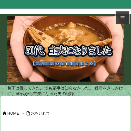


メニュ

サイド

前へ

次へ
包丁は握ってきた。でも家事は知らなかった。 難病をきっかけ

に、50代から主夫になった男の記録。
検索

HOME
>

水をいれて