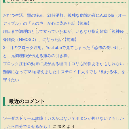
おむつ生活、頭の痒み、21時消灯。孤独な病院の夜にAudible（オー
ディブル）の「人の声」が心に染みた話【後編】
昨日まで調理師として立っていた私が、いきなり指定難病「視神経
脊髄炎（NMOSD）」になった話【前編】
3回目のブロック注射。YouTubeで見てしまった「恐怖の長い針」
と、元調理師が伝える痛みの引き算。
ブロック注射の効果に波がある理由｜コリも関係あるかもしれない
難病になって18kg増えました｜ステロイド太りでも「動ける体」を
守りたい
最近のコメント
ソーダストリーム故障！ガスが出ない？ボタンが押せない？もしか
したら自分で直せるかも！
に
匿名
より