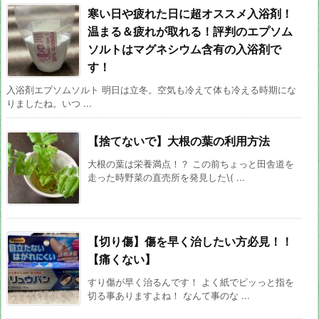
寒い日や疲れた日に超オススメ入浴剤！
温まる＆疲れが取れる！評判のエプソム
ソルトはマグネシウム含有の入浴剤で
す！
入浴剤エプソムソルト 明日は立冬。空気も冷えて体も冷える時期にな
りましたね。いつ ...
【捨てないで】大根の葉の利用方法
大根の葉は栄養満点！？ この前ちょっと田舎道を
走った時野菜の直売所を発見した\( ...
【切り傷】傷を早く治したい方必見！！
【痛くない】
すり傷が早く治るんです！ よく紙でピッっと指を
切る事ありますよね！ なんて事のな ...