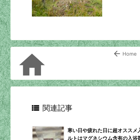


Home

関連記事
寒い日や疲れた日に超オススメ
ルトはマグネシウム含有の入浴