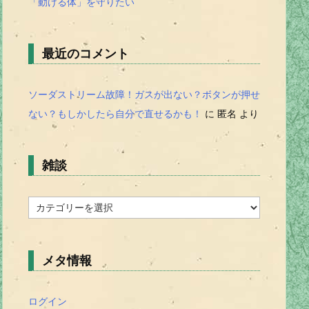
「動ける体」を守りたい
最近のコメント
ソーダストリーム故障！ガスが出ない？ボタンが押せ
ない？もしかしたら自分で直せるかも！
に
匿名
より
雑談
雑
談
メタ情報
ログイン