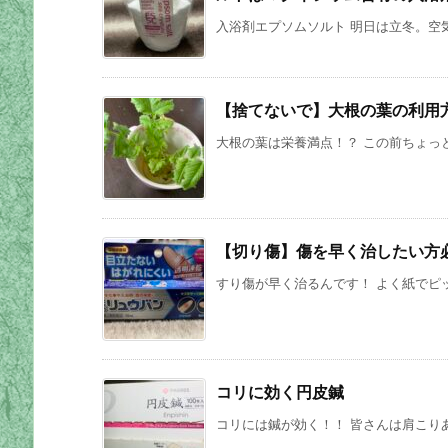
入浴剤エプソムソルト 明日は立冬。空気
【捨てないで】大根の葉の利用
大根の葉は栄養満点！？ この前ちょっと
【切り傷】傷を早く治したい方
すり傷が早く治るんです！ よく紙でピッ
コリに効く円皮鍼
コリには鍼が効く！！ 皆さんは肩こりあ