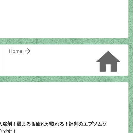


Home
入浴剤！温まる＆疲れが取れる！評判のエプソムソ
剤です！