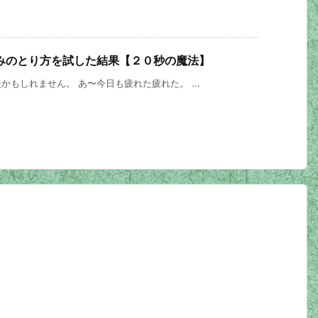
みのとり方を試した結果【２０秒の魔法】
もしれません。 あ〜今日も疲れた疲れた。 ...