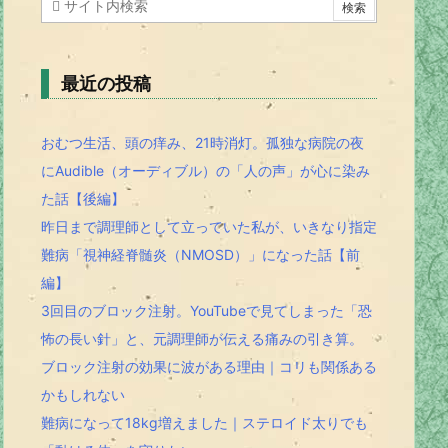
最近の投稿
おむつ生活、頭の痒み、21時消灯。孤独な病院の夜
にAudible（オーディブル）の「人の声」が心に染み
た話【後編】
昨日まで調理師として立っていた私が、いきなり指定
難病「視神経脊髄炎（NMOSD）」になった話【前
編】
3回目のブロック注射。YouTubeで見てしまった「恐
怖の長い針」と、元調理師が伝える痛みの引き算。
ブロック注射の効果に波がある理由｜コリも関係ある
かもしれない
難病になって18kg増えました｜ステロイド太りでも