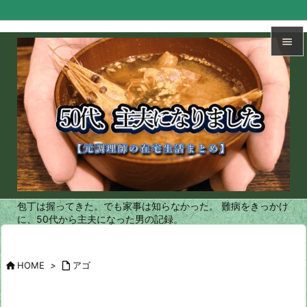


メニュ

サイド

前へ

次へ
包丁は握ってきた。でも家事は知らなかった。 難病をきっかけ

に、50代から主夫になった男の記録。
検索

HOME
>

アゴ