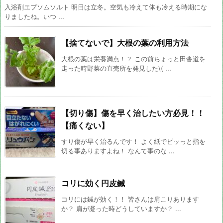
入浴剤エプソムソルト 明日は立冬。空気も冷えて体も冷える時期にな
りましたね。いつ ...
【捨てないで】大根の葉の利用方法
大根の葉は栄養満点！？ この前ちょっと田舎道を
走った時野菜の直売所を発見した\( ...
【切り傷】傷を早く治したい方必見！！
【痛くない】
すり傷が早く治るんです！ よく紙でピッっと指を
切る事ありますよね！ なんて事のな ...
コリに効く円皮鍼
コリには鍼が効く！！ 皆さんは肩こりあります
か？ 肩が凝った時どうしていますか？ ...