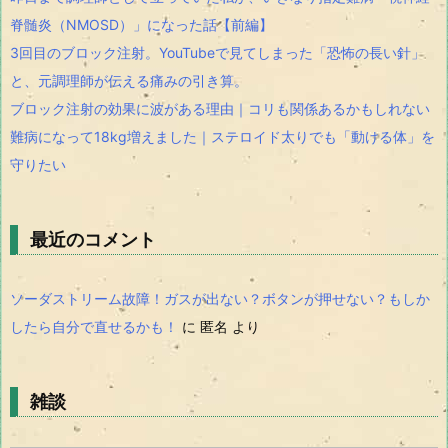
脊髄炎（NMOSD）」になった話【前編】
3回目のブロック注射。YouTubeで見てしまった「恐怖の長い針」
と、元調理師が伝える痛みの引き算。
ブロック注射の効果に波がある理由｜コリも関係あるかもしれない
難病になって18kg増えました｜ステロイド太りでも「動ける体」を
守りたい
最近のコメント
ソーダストリーム故障！ガスが出ない？ボタンが押せない？もしか
したら自分で直せるかも！
に
匿名
より
雑談