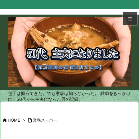


メニュ

サイド

前へ

次へ
包丁は握ってきた。でも家事は知らなかった。 難病をきっかけ

に、50代から主夫になった男の記録。
検索

HOME
>

業務スーパー