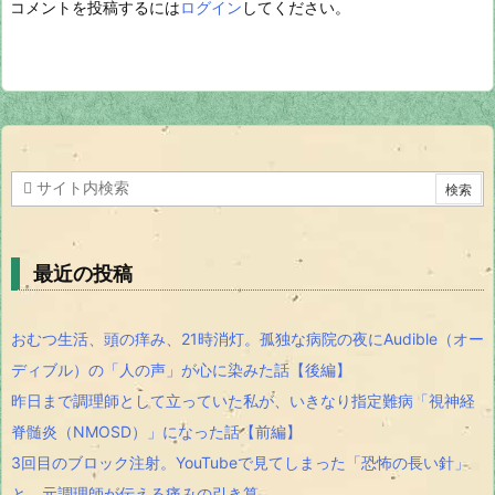
コメントを投稿するには
ログイン
してください。
最近の投稿
おむつ生活、頭の痒み、21時消灯。孤独な病院の夜にAudible（オー
ディブル）の「人の声」が心に染みた話【後編】
昨日まで調理師として立っていた私が、いきなり指定難病「視神経
脊髄炎（NMOSD）」になった話【前編】
3回目のブロック注射。YouTubeで見てしまった「恐怖の長い針」
と、元調理師が伝える痛みの引き算。