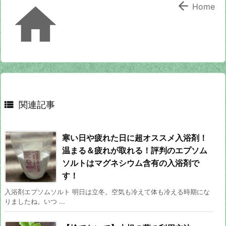


Home

関連記事
寒い日や疲れた日に超オススメ入浴剤！
温まる＆疲れが取れる！評判のエプソム
ソルトはマグネシウム含有の入浴剤で
す！
入浴剤エプソムソルト 明日は立冬。空気も冷えて体も冷える時期にな
りましたね。いつ ...