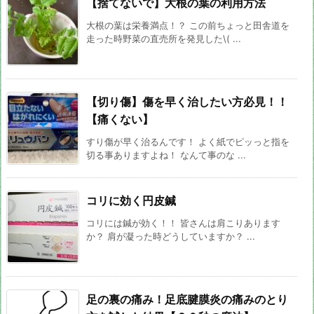
【捨てないで】大根の葉の利用方法
大根の葉は栄養満点！？ この前ちょっと田舎道を
走った時野菜の直売所を発見した\( ...
【切り傷】傷を早く治したい方必見！！
【痛くない】
すり傷が早く治るんです！ よく紙でピッっと指を
切る事ありますよね！ なんて事のな ...
コリに効く円皮鍼
コリには鍼が効く！！ 皆さんは肩こりあります
か？ 肩が凝った時どうしていますか？ ...
足の裏の痛み！足底腱膜炎の痛みのとり