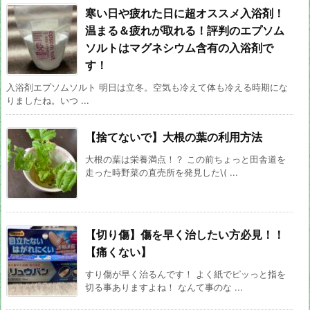
寒い日や疲れた日に超オススメ入浴剤！
温まる＆疲れが取れる！評判のエプソム
ソルトはマグネシウム含有の入浴剤で
す！
入浴剤エプソムソルト 明日は立冬。空気も冷えて体も冷える時期にな
りましたね。いつ ...
【捨てないで】大根の葉の利用方法
大根の葉は栄養満点！？ この前ちょっと田舎道を
走った時野菜の直売所を発見した\( ...
【切り傷】傷を早く治したい方必見！！
【痛くない】
すり傷が早く治るんです！ よく紙でピッっと指を
切る事ありますよね！ なんて事のな ...