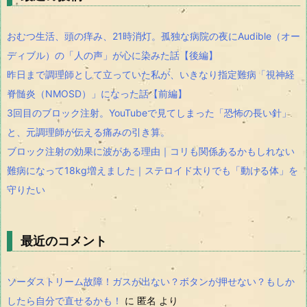
おむつ生活、頭の痒み、21時消灯。孤独な病院の夜にAudible（オー
ディブル）の「人の声」が心に染みた話【後編】
昨日まで調理師として立っていた私が、いきなり指定難病「視神経
脊髄炎（NMOSD）」になった話【前編】
3回目のブロック注射。YouTubeで見てしまった「恐怖の長い針」
と、元調理師が伝える痛みの引き算。
ブロック注射の効果に波がある理由｜コリも関係あるかもしれない
難病になって18kg増えました｜ステロイド太りでも「動ける体」を
守りたい
最近のコメント
ソーダストリーム故障！ガスが出ない？ボタンが押せない？もしか
したら自分で直せるかも！
に
匿名
より