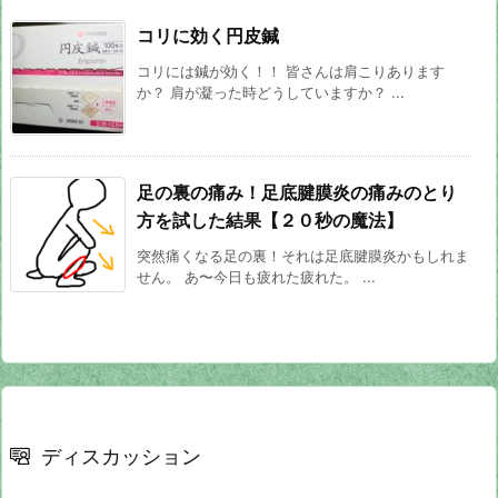
コリに効く円皮鍼
コリには鍼が効く！！ 皆さんは肩こりあります
か？ 肩が凝った時どうしていますか？ ...
足の裏の痛み！足底腱膜炎の痛みのとり
方を試した結果【２０秒の魔法】
突然痛くなる足の裏！それは足底腱膜炎かもしれま
せん。 あ〜今日も疲れた疲れた。 ...
ディスカッション