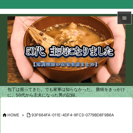


メニュ

サイド

前へ

次へ
包丁は握ってきた。でも家事は知らなかった。 難病をきっかけ

に、50代から主夫になった男の記録。
検索

HOME
>

93F664FA-011E-4DF4-9FC3-0779BD8F9B6A