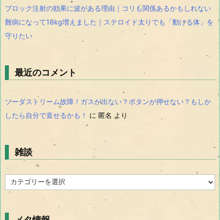
ブロック注射の効果に波がある理由｜コリも関係あるかもしれない
難病になって18kg増えました｜ステロイド太りでも「動ける体」を
守りたい
最近のコメント
ソーダストリーム故障！ガスが出ない？ボタンが押せない？もしか
したら自分で直せるかも！
に
匿名
より
雑談
雑
談
メタ情報