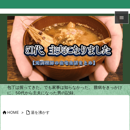


メニュ

サイド

前へ

次へ
包丁は握ってきた。でも家事は知らなかった。 難病をきっかけ

に、50代から主夫になった男の記録。
検索

HOME
>

湯を沸かす