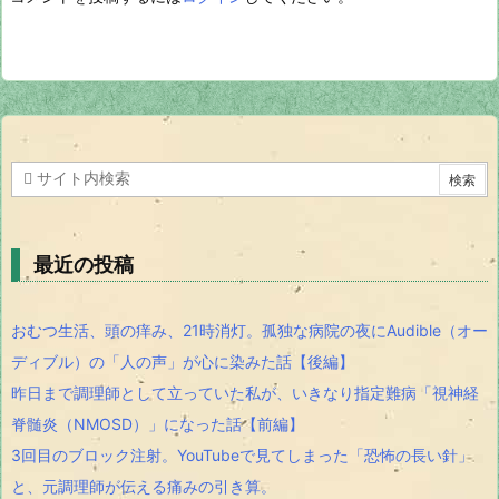
最近の投稿
おむつ生活、頭の痒み、21時消灯。孤独な病院の夜にAudible（オー
ディブル）の「人の声」が心に染みた話【後編】
昨日まで調理師として立っていた私が、いきなり指定難病「視神経
脊髄炎（NMOSD）」になった話【前編】
3回目のブロック注射。YouTubeで見てしまった「恐怖の長い針」
と、元調理師が伝える痛みの引き算。