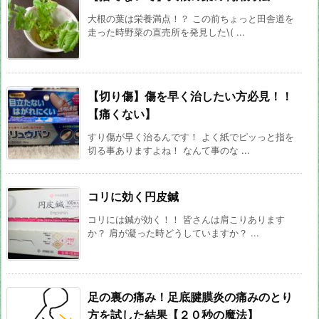
大根の葉は栄養満点！？ この前ちょっと田舎道を
走った時野菜の直売所を発見した\( ...
【切り傷】傷を早く治したい方必見！！
【痛くない】
すり傷が早く治るんです！ よく紙でピッっと指を
切る事ありますよね！ なんて事のな ...
コリに効く円皮鍼
コリには鍼が効く！！ 皆さんは肩こりあります
か？ 肩が凝った時どうしていますか？ ...
足の裏の痛み！足底腱膜炎の痛みのとり
方を試した結果【２０秒の魔法】