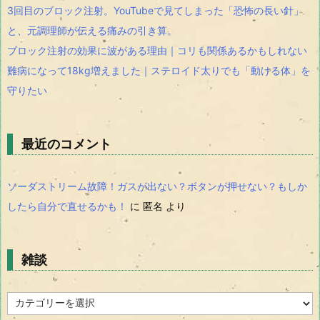
3回目のブロック注射。YouTubeで見てしまった「恐怖の長い針」
と、元調理師が伝える痛みの引き算。
ブロック注射の効果に波がある理由｜コリも関係あるかもしれない
難病になって18kg増えました｜ステロイド太りでも「動ける体」を
守りたい
最近のコメント
ソーダストリーム故障！ガスが出ない？ボタンが押せない？もしか
したら自分で直せるかも！
に
匿名
より
雑談
雑
談