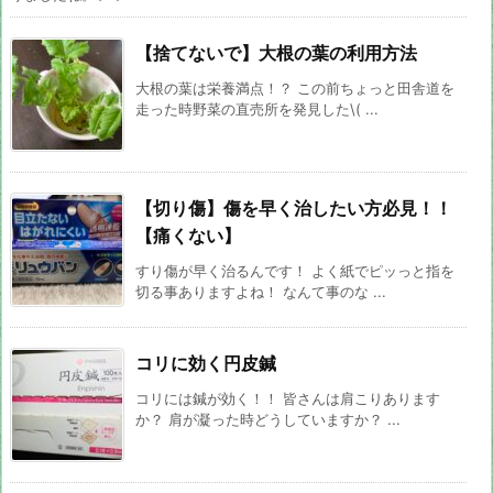
【捨てないで】大根の葉の利用方法
大根の葉は栄養満点！？ この前ちょっと田舎道を
走った時野菜の直売所を発見した\( ...
【切り傷】傷を早く治したい方必見！！
【痛くない】
すり傷が早く治るんです！ よく紙でピッっと指を
切る事ありますよね！ なんて事のな ...
コリに効く円皮鍼
コリには鍼が効く！！ 皆さんは肩こりあります
か？ 肩が凝った時どうしていますか？ ...