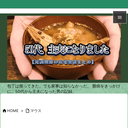


メニュ

サイド

前へ

次へ
包丁は握ってきた。でも家事は知らなかった。 難病をきっかけ

に、50代から主夫になった男の記録。
検索

HOME
>

マウス