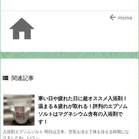


Home

関連記事
寒い日や疲れた日に超オススメ入浴剤！
温まる＆疲れが取れる！評判のエプソム
ソルトはマグネシウム含有の入浴剤で
す！
入浴剤エプソムソルト 明日は立冬。空気も冷えて体も冷える時期にな
りましたね。いつ ...