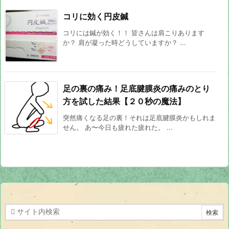
コリに効く円皮鍼
コリには鍼が効く！！ 皆さんは肩こりあります
か？ 肩が凝った時どうしていますか？ ...
足の裏の痛み！足底腱膜炎の痛みのとり
方を試した結果【２０秒の魔法】
突然痛くなる足の裏！それは足底腱膜炎かもしれま
せん。 あ〜今日も疲れた疲れた。 ...