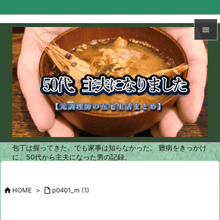


メニュ

サイド

前へ

次へ
包丁は握ってきた。でも家事は知らなかった。 難病をきっかけ

に、50代から主夫になった男の記録。
検索

HOME
>

p0401_m (1)