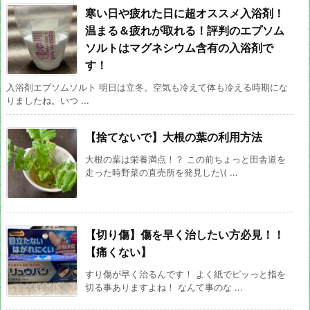
寒い日や疲れた日に超オススメ入浴剤！
温まる＆疲れが取れる！評判のエプソム
ソルトはマグネシウム含有の入浴剤で
す！
入浴剤エプソムソルト 明日は立冬。空気も冷えて体も冷える時期にな
りましたね。いつ ...
【捨てないで】大根の葉の利用方法
大根の葉は栄養満点！？ この前ちょっと田舎道を
走った時野菜の直売所を発見した\( ...
【切り傷】傷を早く治したい方必見！！
【痛くない】
すり傷が早く治るんです！ よく紙でピッっと指を
切る事ありますよね！ なんて事のな ...