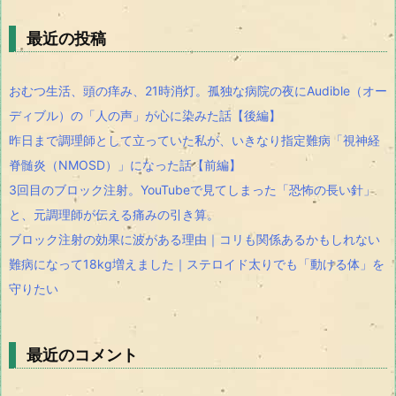
最近の投稿
おむつ生活、頭の痒み、21時消灯。孤独な病院の夜にAudible（オー
ディブル）の「人の声」が心に染みた話【後編】
昨日まで調理師として立っていた私が、いきなり指定難病「視神経
脊髄炎（NMOSD）」になった話【前編】
3回目のブロック注射。YouTubeで見てしまった「恐怖の長い針」
と、元調理師が伝える痛みの引き算。
ブロック注射の効果に波がある理由｜コリも関係あるかもしれない
難病になって18kg増えました｜ステロイド太りでも「動ける体」を
守りたい
最近のコメント