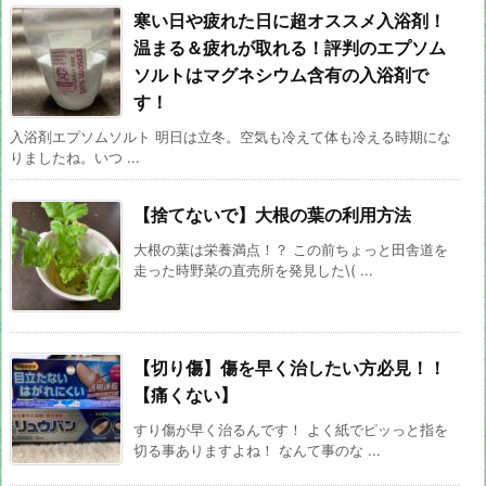
寒い日や疲れた日に超オススメ入浴剤！
温まる＆疲れが取れる！評判のエプソム
ソルトはマグネシウム含有の入浴剤で
す！
入浴剤エプソムソルト 明日は立冬。空気も冷えて体も冷える時期にな
りましたね。いつ ...
【捨てないで】大根の葉の利用方法
大根の葉は栄養満点！？ この前ちょっと田舎道を
走った時野菜の直売所を発見した\( ...
【切り傷】傷を早く治したい方必見！！
【痛くない】
すり傷が早く治るんです！ よく紙でピッっと指を
切る事ありますよね！ なんて事のな ...