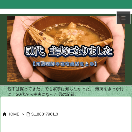


メニュ

サイド

前へ

次へ
包丁は握ってきた。でも家事は知らなかった。 難病をきっかけ

に、50代から主夫になった男の記録。
検索

HOME
>

S__88317961_0