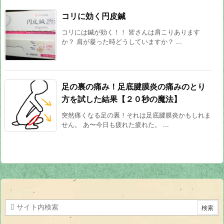
コリに効く円皮鍼
コリには鍼が効く！！ 皆さんは肩こりあります
か？ 肩が凝った時どうしていますか？ ...
足の裏の痛み！足底腱膜炎の痛みのとり
方を試した結果【２０秒の魔法】
突然痛くなる足の裏！それは足底腱膜炎かもしれま
せん。 あ〜今日も疲れた疲れた。 ...