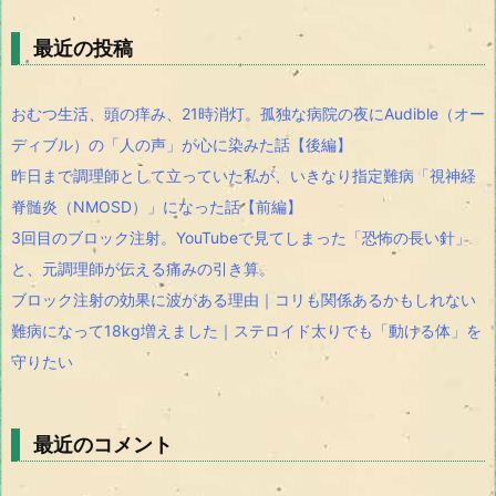
最近の投稿
おむつ生活、頭の痒み、21時消灯。孤独な病院の夜にAudible（オー
ディブル）の「人の声」が心に染みた話【後編】
昨日まで調理師として立っていた私が、いきなり指定難病「視神経
脊髄炎（NMOSD）」になった話【前編】
3回目のブロック注射。YouTubeで見てしまった「恐怖の長い針」
と、元調理師が伝える痛みの引き算。
ブロック注射の効果に波がある理由｜コリも関係あるかもしれない
難病になって18kg増えました｜ステロイド太りでも「動ける体」を
守りたい
最近のコメント