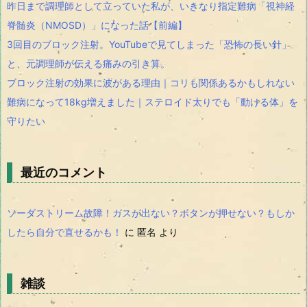
昨日まで調理師として立っていた私が、いきなり指定難病「視神経
脊髄炎（NMOSD）」になった話【前編】
3回目のブロック注射。YouTubeで見てしまった「恐怖の長い針」
と、元調理師が伝える痛みの引き算。
ブロック注射の効果に波がある理由｜コリも関係あるかもしれない
難病になって18kg増えました｜ステロイド太りでも「動ける体」を
守りたい
最近のコメント
ソーダストリーム故障！ガスが出ない？ボタンが押せない？もしか
したら自分で直せるかも！
に
匿名
より
雑談