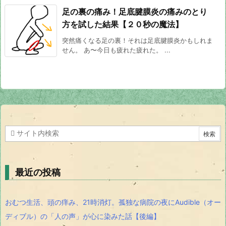
足の裏の痛み！足底腱膜炎の痛みのとり
方を試した結果【２０秒の魔法】
突然痛くなる足の裏！それは足底腱膜炎かもしれま
せん。 あ〜今日も疲れた疲れた。 ...
最近の投稿
おむつ生活、頭の痒み、21時消灯。孤独な病院の夜にAudible（オー
ディブル）の「人の声」が心に染みた話【後編】