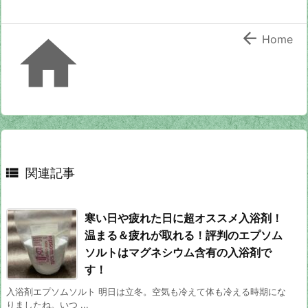


Home

関連記事
寒い日や疲れた日に超オススメ入浴剤！
温まる＆疲れが取れる！評判のエプソム
ソルトはマグネシウム含有の入浴剤で
す！
入浴剤エプソムソルト 明日は立冬。空気も冷えて体も冷える時期にな
りましたね。いつ ...