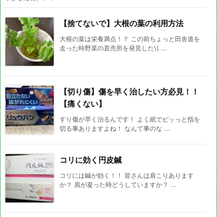
【捨てないで】大根の葉の利用方法
大根の葉は栄養満点！？ この前ちょっと田舎道を
走った時野菜の直売所を発見した\( ...
【切り傷】傷を早く治したい方必見！！
【痛くない】
すり傷が早く治るんです！ よく紙でピッっと指を
切る事ありますよね！ なんて事のな ...
コリに効く円皮鍼
コリには鍼が効く！！ 皆さんは肩こりあります
か？ 肩が凝った時どうしていますか？ ...