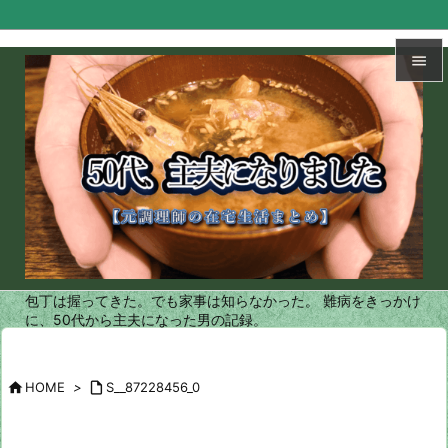


メニュ

サイド

前へ

次へ
包丁は握ってきた。でも家事は知らなかった。 難病をきっかけ

に、50代から主夫になった男の記録。
検索

HOME
>

S__87228456_0