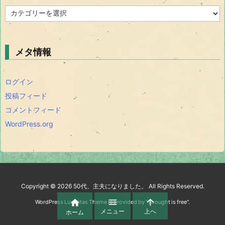
雑
談
メタ情報
ログイン
投稿フィード
コメントフィード
WordPress.org
Copyright ©
2026
50代、主夫になりました。
All Rights Reserved.



WordPress Luxeritas Theme is provided by "
Thought is free
".
メニュー
上へ
ホーム